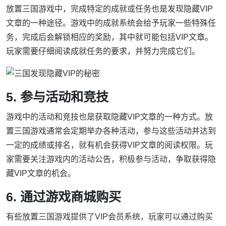
放置三国游戏中，完成特定的成就或任务也是发现隐藏VIP
文章的一种途径。游戏中的成就系统会给予玩家一些特殊任
务，完成后会解锁相应的奖励，其中就可能包括VIP文章。
玩家需要仔细阅读成就任务的要求，并努力完成它们。
5. 参与活动和竞技
游戏中的活动和竞技也是获取隐藏VIP文章的一种方式。放
置三国游戏通常会定期举办各种活动，参与这些活动并达到
一定的成绩或排名，就有机会获得VIP文章的阅读权限。玩
家需要关注游戏内的活动公告，积极参与活动，争取获得隐
藏VIP文章的机会。
6. 通过游戏商城购买
有些放置三国游戏提供了VIP会员系统，玩家可以通过购买