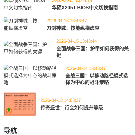
2026-04-17 13:44:24
华硕X205T BIOS中文切换指南
2026-04-16 13:46:47
刀剑神域：技能纵横虚空
2026-04-15 13:43:44
全面战争三国：护甲如何获得的关
键
2026-04-14 13:43:47
全战三国：以移动路径模式选
择为中心的战斗策略
2026-04-13 14:03:37
传奇盛世：行会如何提升等级
导航