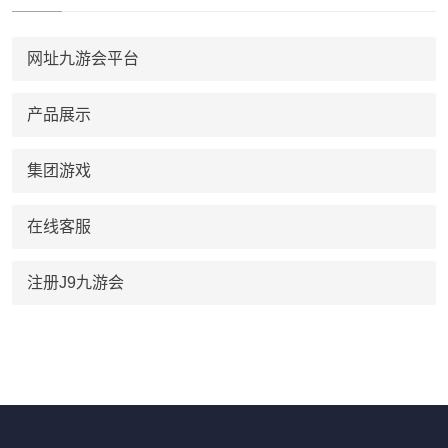
网址九游会平台
产品展示
集团游戏
在线客服
注册J9九游会