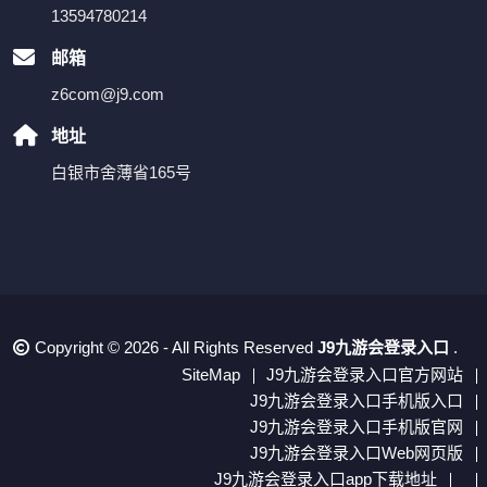
13594780214
邮箱
z6com@j9.com
地址
白银市舍薄省165号
Copyright © 2026 - All Rights Reserved
J9九游会登录入口
.
SiteMap
J9九游会登录入口官方网站
J9九游会登录入口手机版入口
J9九游会登录入口手机版官网
J9九游会登录入口Web网页版
J9九游会登录入口app下载地址