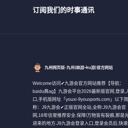
订阅我们的时事通讯
Welcome访问✔九游会官方网站推荐【导航：
baidu典ag】九游会平台2026最新版官网,登录,
口,手机版网址「youxi-9yousports.com」以下
称：J9九游会✔正版官网全站,全称:J9九游会官
网,18年信誉推荐安全.保障!万物皆有裂痕,那是
进来的地方.J9九游会登录入口,登录会员后,快