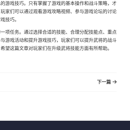
己的游戏技巧。只有掌握了游戏的基本操作和战斗策略，才
。玩家们可以通过观看游戏攻略视频、参与游戏论坛的讨论
游戏技巧。
的一项任务。通过选择合适的技能、合理分配技能点、重点
参与游戏活动和提升游戏技巧，玩家们可以提升武将的战斗
。希望这篇文章对玩家们在升级武将技能方面有所帮助。
下一篇