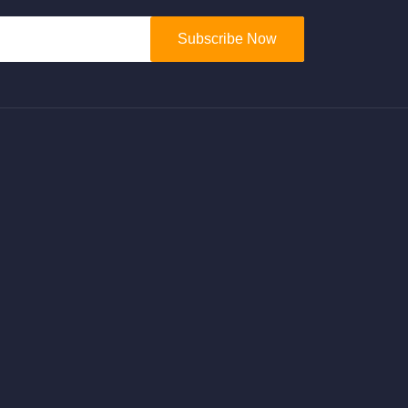
Subscribe Now