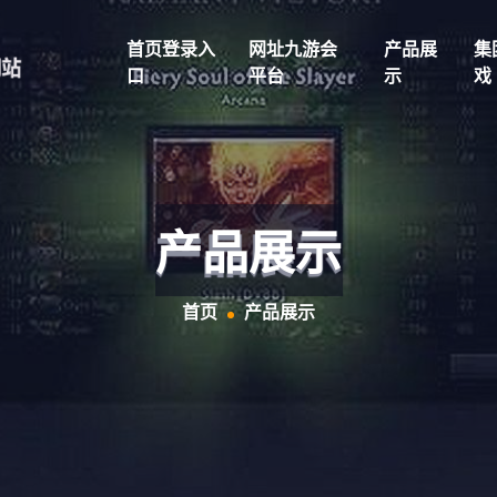
首页登录入
网址九游会
产品展
集
口
平台
示
戏
产品展示
首页
产品展示