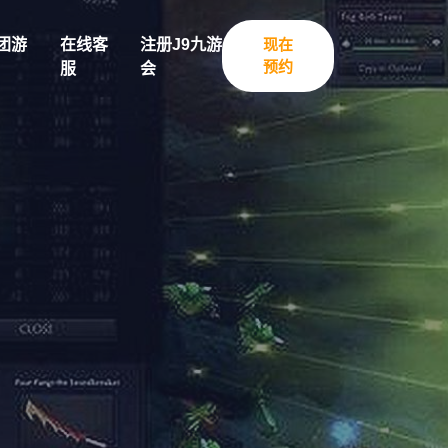
团游
在线客
注册J9九游
现在
预约
服
会