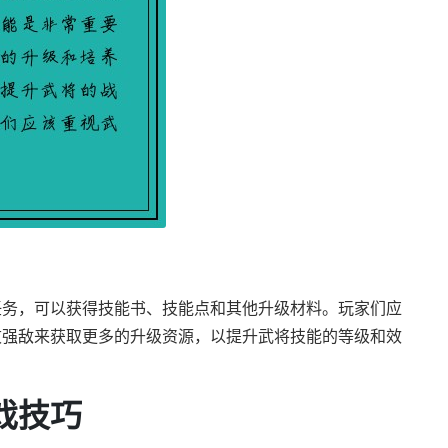
任务，可以获得技能书、技能点和其他升级材料。玩家们应
败强敌来获取更多的升级资源，以提升武将技能的等级和效
戏技巧