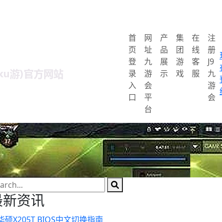
首
网
产
集
在
注
页
址
品
团
线
册
登
九
展
游
客
J9
录
游
示
戏
服
九
入
会
游
口
平
会
台
最新资讯