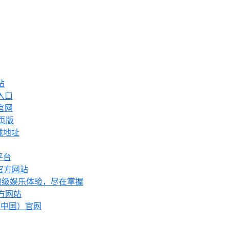
站
入口
官网
页版
载地址
平台
部官方网站
 顶级娱乐体验，尽在掌握
官方网站
（中国）官网