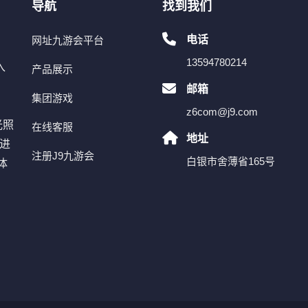
导航
找到我们
电话
网址九游会平台
13594780214
入
产品展示
简
邮箱
集团游戏
z6com@j9.com
光照
在线客服
地址
速进
注册J9九游会
白银市舍薄省165号
体