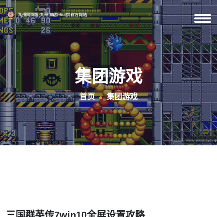
集团游戏
首页
集团游戏
三国群英传7win10全屏设置攻略