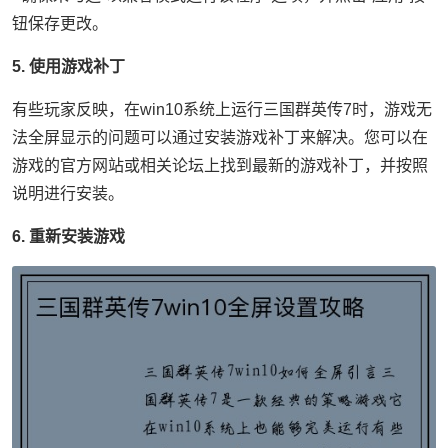
钮保存更改。
5. 使用游戏补丁
有些玩家反映，在win10系统上运行三国群英传7时，游戏无
法全屏显示的问题可以通过安装游戏补丁来解决。您可以在
游戏的官方网站或相关论坛上找到最新的游戏补丁，并按照
说明进行安装。
6. 重新安装游戏