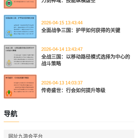
刀剑神域：技能纵横虚空
2026-04-15 13:43:44
全面战争三国：护甲如何获得的关键
2026-04-14 13:43:47
全战三国：以移动路径模式选择为中心的
战斗策略
2026-04-13 14:03:37
传奇盛世：行会如何提升等级
导航
网址九游会平台